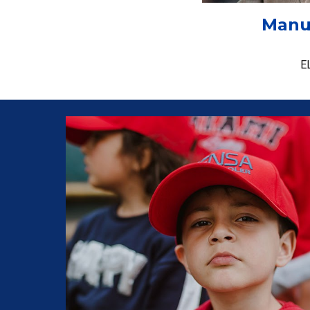
Manu
E