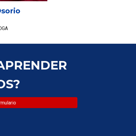
Osorio
OGA
 APRENDER
OS?
rmulario